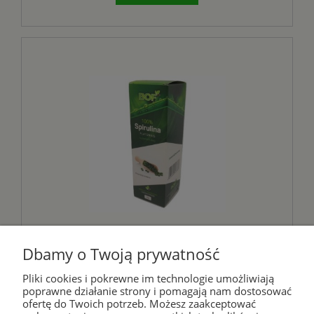
100% Spirulina Platensis 80g -
Dbamy o Twoją prywatność
BIO ORGANIC FOODS (NM)
Pliki cookies i pokrewne im technologie umożliwiają
poprawne działanie strony i pomagają nam dostosować
20,00 zł
ofertę do Twoich potrzeb. Możesz zaakceptować