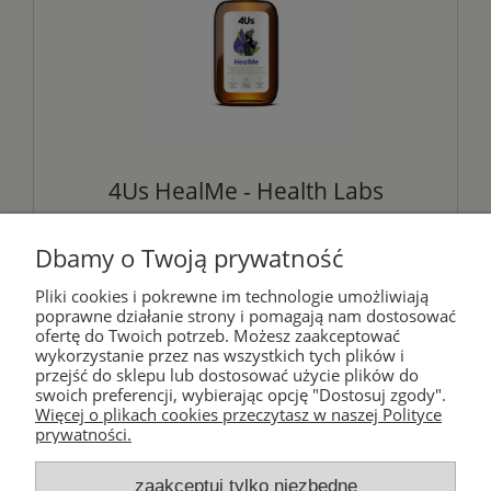
4Us HealMe - Health Labs
Dbamy o Twoją prywatność
124,55 zł
Pliki cookies i pokrewne im technologie umożliwiają
poprawne działanie strony i pomagają nam dostosować
ofertę do Twoich potrzeb. Możesz zaakceptować
powiadom o dostępności
wykorzystanie przez nas wszystkich tych plików i
przejść do sklepu lub dostosować użycie plików do
swoich preferencji, wybierając opcję "Dostosuj zgody".
Więcej o plikach cookies przeczytasz w naszej Polityce
prywatności.
«
1
2
»
zaakceptuj tylko niezbędne