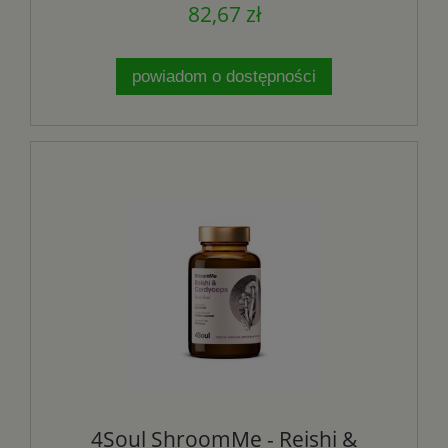
82,67 zł
powiadom o dostępności
4Soul ShroomMe - Reishi &