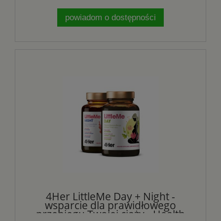
powiadom o dostępności
4Her LittleMe Day + Night -
wsparcie dla prawidłowego
przebiegu Twojej ciąży - Health