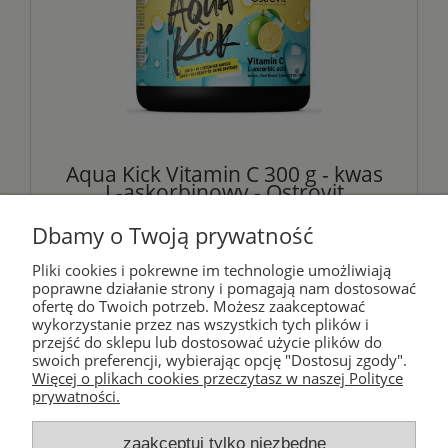
Aqua Kick Vitamin C 300 g - kwas
L-askorbinowy - Ostrovit
Dbamy o Twoją prywatność
38,00 zł
Pliki cookies i pokrewne im technologie umożliwiają
poprawne działanie strony i pomagają nam dostosować
ofertę do Twoich potrzeb. Możesz zaakceptować
powiadom o dostępności
wykorzystanie przez nas wszystkich tych plików i
przejść do sklepu lub dostosować użycie plików do
swoich preferencji, wybierając opcję "Dostosuj zgody".
Więcej o plikach cookies przeczytasz w naszej Polityce
prywatności.
«
1
2
3
4
5
...
23
»
zaakceptuj tylko niezbędne