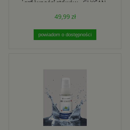
sztywności stawów - GLYCAN
GROUP
49,99 zł
powiadom o dostępności