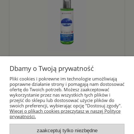
Szampon na bazie Krzemu
Dbamy o Twoją prywatność
Organicznego G5™ - GLYCAN
GROUP
Pliki cookies i pokrewne im technologie umożliwiają
poprawne działanie strony i pomagają nam dostosować
60,00 zł
ofertę do Twoich potrzeb. Możesz zaakceptować
wykorzystanie przez nas wszystkich tych plików i
przejść do sklepu lub dostosować użycie plików do
swoich preferencji, wybierając opcję "Dostosuj zgody".
powiadom o dostępności
Więcej o plikach cookies przeczytasz w naszej Polityce
prywatności.
zaakceptuj tylko niezbędne