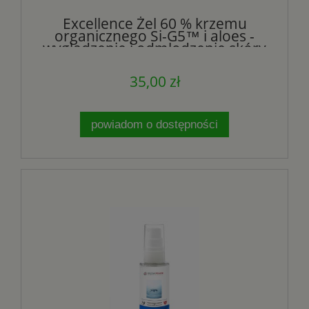
Excellence Żel 60 % krzemu
organicznego Si-G5™ i aloes -
wygładzenie i odmłodzenie skóry
- GLYCAN GROUP
35,00 zł
powiadom o dostępności