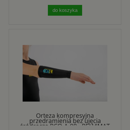
do koszyka
Orteza kompresyjna
przedramienia bez ujęcia
śródręcza PCO-A-08 - REH4MAT