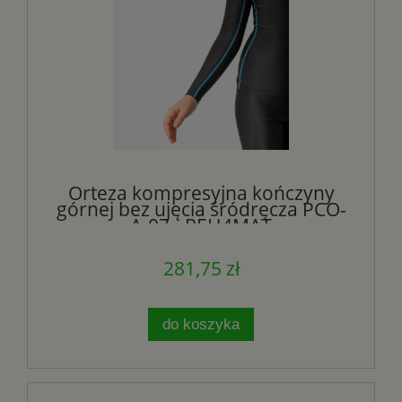
Orteza kompresyjna kończyny
górnej bez ujęcia śródręcza PCO-
A-07 - REH4MAT
281,75 zł
do koszyka