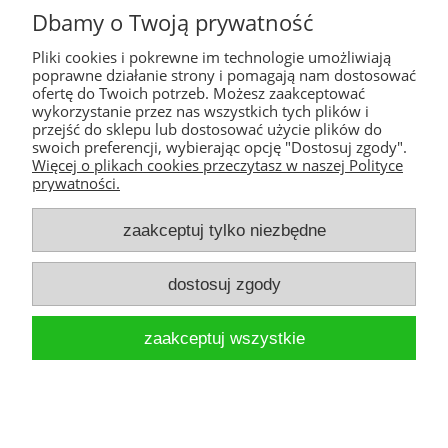
Orteza kompresyjna
Dbamy o Twoją prywatność
przedramienia z ujęciem kciuka
PCO-A-02 - REH4MAT
Pliki cookies i pokrewne im technologie umożliwiają
poprawne działanie strony i pomagają nam dostosować
281,75 zł
ofertę do Twoich potrzeb. Możesz zaakceptować
wykorzystanie przez nas wszystkich tych plików i
przejść do sklepu lub dostosować użycie plików do
swoich preferencji, wybierając opcję "Dostosuj zgody".
do koszyka
Więcej o plikach cookies przeczytasz w naszej Polityce
prywatności.
zaakceptuj tylko niezbędne
Warunki zakupów
dostosuj zgody
Moje konto
zaakceptuj wszystkie
Informacje o sklepie
pokaż pełną wersję strony
Sklep internetowy Shoper.pl