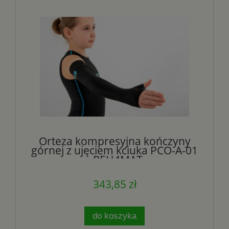
Orteza kompresyjna kończyny
górnej z ujęciem kciuka PCO-A-01
- REH4MAT
343,85 zł
do koszyka